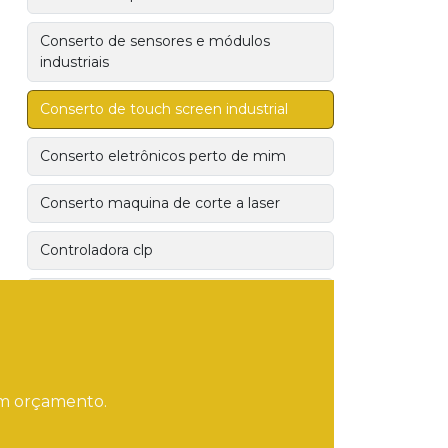
Conserto de sensores e módulos
industriais
Conserto de touch screen industrial
Conserto eletrônicos perto de mim
Conserto maquina de corte a laser
Controladora clp
Cpu ge fanuc
Cpu industrial
Cpu mitsubishi
 um orçamento.
Descarte de placas eletronicas