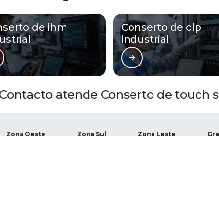
serto de ihm
Conserto de clp
ustrial
industrial
Contacto atende Conserto de touch sc
Zona Oeste
Zona Sul
Zona Leste
Gra
Bom Retiro
Brás
Camb
Glicério
Liberdade
Luz
Santa Efigênia
Sé
Vila 