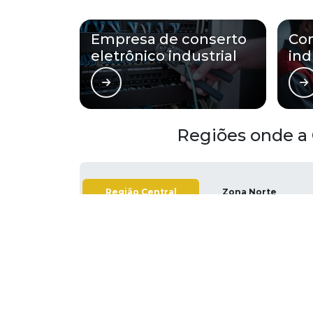
Empresa de conserto
Con
eletrônico industrial
ind
Regiões onde a 
Região Central
Zona Norte
Aclimação
Bela Vista
Consolação
Higienópolis
República
Santa Cecília