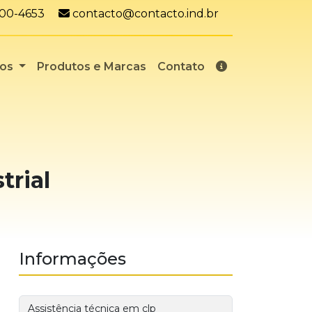
App:
E-mail:
7100-4653
contacto@contacto.ind.br
ços
Produtos e Marcas
Contato
trial
Informações
Assistência técnica em clp