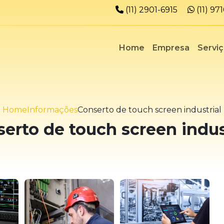
Telefone:
Whats
(11) 2901-6915
(11) 9
Home
Empresa
Servi
Home
Informações
Conserto de touch screen industrial
erto de touch screen indus