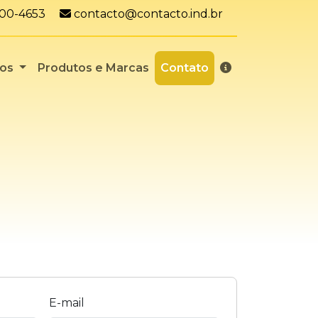
App:
E-mail:
7100-4653
contacto@contacto.ind.br
ços
Produtos e Marcas
Contato
E-mail