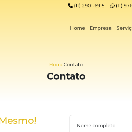
Telefone:
Whats
(11) 2901-6915
(11) 9
Home
Empresa
Servi
Home
Contato
Contato
 Mesmo!
Nome completo