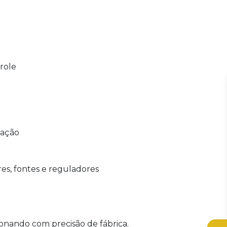
role
tação
res, fontes e reguladores
ionando com precisão de fábrica.