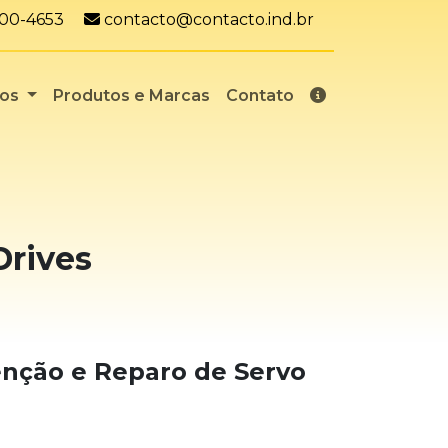
App:
E-mail:
7100-4653
contacto@contacto.ind.br
ços
Produtos e Marcas
Contato
Drives
nção e Reparo de Servo