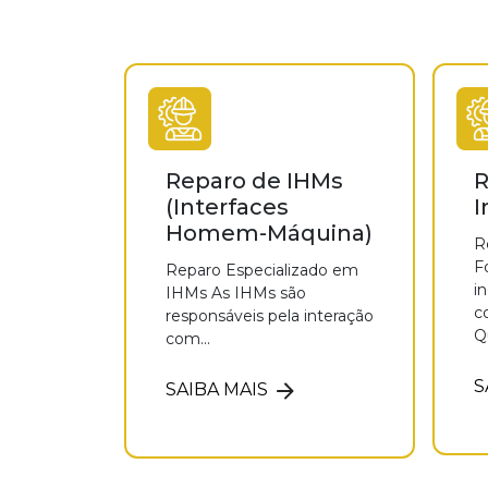
Reparo de IHMs
R
(Interfaces
I
Homem-Máquina)
R
F
Reparo Especializado em
i
IHMs As IHMs são
c
responsáveis pela interação
Q
com...
S
SAIBA MAIS