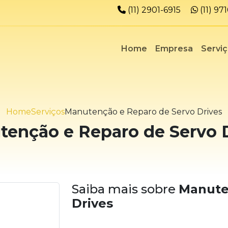
Telefone:
Whats
(11) 2901-6915
(11) 9
Home
Empresa
Servi
Home
Serviços
Manutenção e Reparo de Servo Drives
enção e Reparo de Servo 
Saiba mais sobre
Manute
Drives