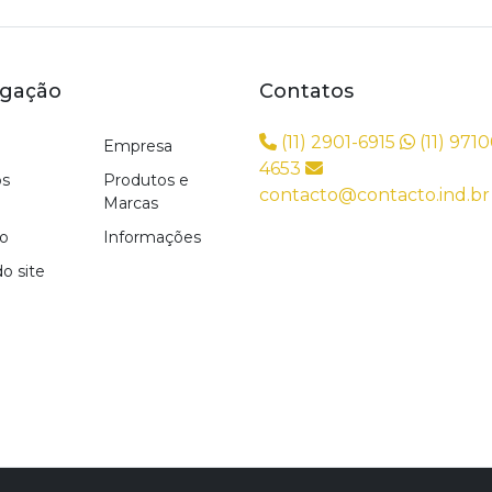
gação
Contatos
(11) 2901-6915
(11) 9710
Empresa
4653
os
Produtos e
contacto@contacto.ind.br
Marcas
o
Informações
o site