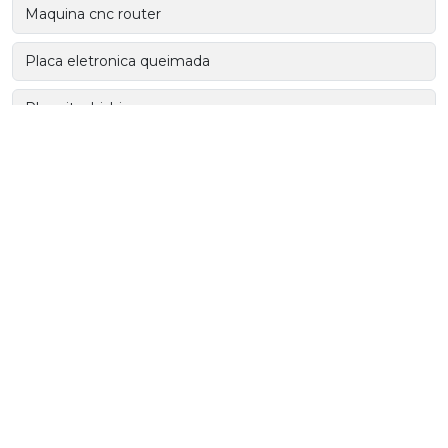
Maquina cnc router
Placa eletronica queimada
Plc mitsubishi
Plc siemens
Plc weg
Recondicionamento de placas eletrônicas
Recuperação de controladores e clps
Recuperação de fontes industriais
Recuperação de inversores de frequência
Recuperação de módulos de comunicação